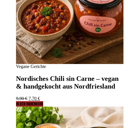
Vegane Gerichte
Nordisches Chili sin Carne – vegan
& handgekocht aus Nordfriesland
Ursprünglicher Preis war: 9,90 €
Aktueller Preis ist: 7,70 €.
9,90
€
7,70
€
IN DEN WARENKORB